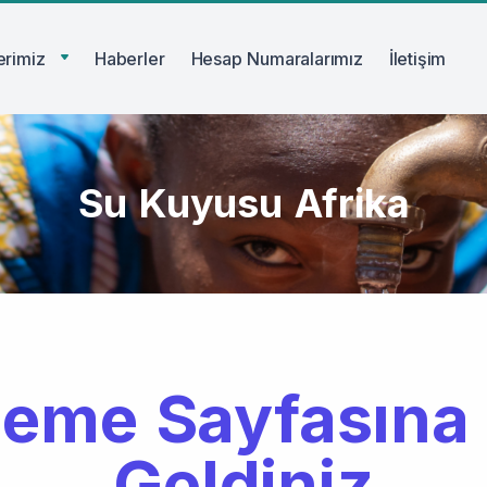
lerimiz
Haberler
Hesap Numaralarımız
İletişim
Su Kuyusu Afrika
eme Sayfasına
Geldiniz