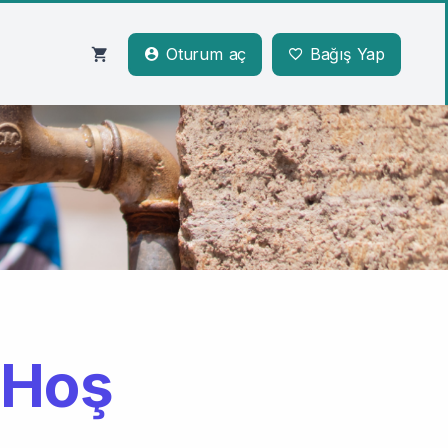
Oturum aç
Bağış Yap
 Hoş