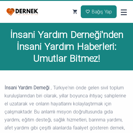
Bağış Yap
İnsani Yardım Derneği'nden
İnsani Yardım Haberleri:
Umutlar Bitmez!
İnsani Yardım Derneği
, Türkiye'nin önde gelen sivil toplum
kuruluşlarından biri olarak, yıllar boyunca ihtiyaç sahiplerine
el uzatarak ve onların hayatlarını kolaylaştırmak için
çalışmaktadır. Bu anlamlı misyon doğrultusunda gıda
yardımı, eğitim desteği, sağlık hizmetleri, barınma yardımı,
afet yardımı gibi çeşitli alanlarda faaliyet gösteren dernek,